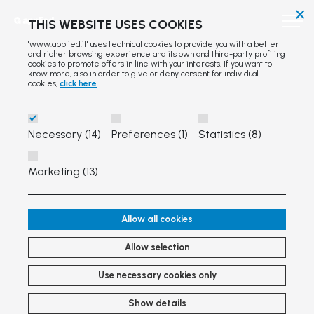
×
THIS WEBSITE USES COOKIES
"www.applied.it" uses technical cookies to provide you with a better
and richer browsing experience and its own and third-party profiling
cookies to promote offers in line with your interests. If you want to
know more, also in order to give or deny consent for individual
cookies,
click here
Necessary (14)
Preferences (1)
Statistics (8)
Marketing (13)
Allow all cookies
Allow selection
Use necessary cookies only
Show details