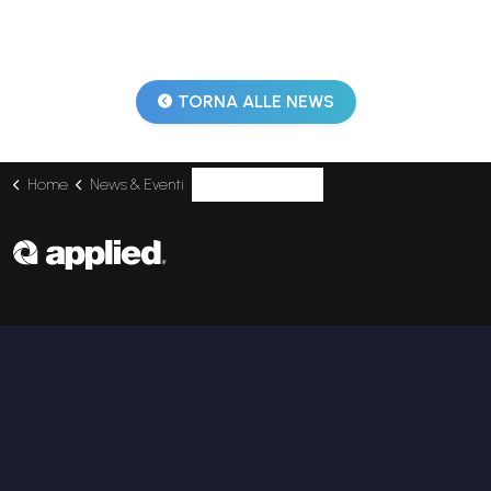
TORNA ALLE NEWS
Home
News & Eventi
Applied all'Unreal Fest Prague con Future Marine
Linkedin
Youtube
Instagram
SERVIZI
Enterprise Applications